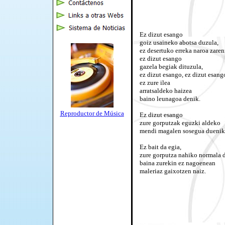
Ez dizut esango
goiz usaineko abotsa duzula,
ez desertuko erreka naroa zaren
ez dizut esango
gazela begiak dituzula,
ez dizut esango, ez dizut esang
ez zure ilea
arratsaldeko haizea
baino leunagoa denik.
Reproductor de Música
Ez dizut esango
zure gorputzak eguzki aldeko
mendi magalen sosegua duenik
Ez bait da egia,
zure gorputza nahiko normala d
baina zurekin ez nagoenean
maleriaz gaixotzen naiz.