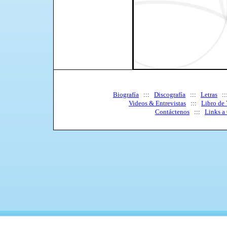
Biografía
:::
Discografía
:::
Letras
:
Videos & Entrevistas
:::
Libro de 
Contáctenos
:::
Links a