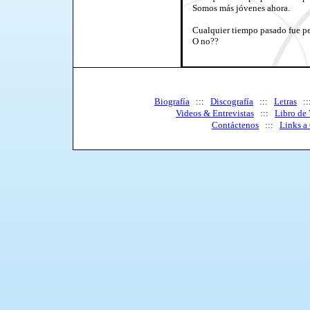
Somos más jóvenes ahora.
Cualquier tiempo pasado fue 
O no??
Biografía
:::
Discografía
:::
Letras
:
Videos & Entrevistas
:::
Libro de 
Contáctenos
:::
Links a