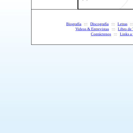
Biografía
:::
Discografía
:::
Letras
:
Videos & Entrevistas
:::
Libro de 
Contáctenos
:::
Links a