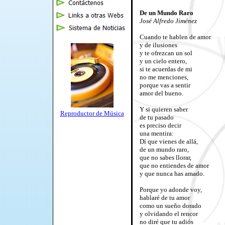
De un Mundo Raro
José Alfredo Jiménez
Cuando te hablen de amor
y de ilusiones
y te ofrezcan un sol
y un cielo entero,
si te acuerdas de mi
no me menciones,
porque vas a sentir
amor del bueno.
Y si quieren saber
Reproductor de Música
de tu pasado
es preciso decir
una mentira:
Dí que vienes de allá,
de un mundo raro,
que no sabes llorar,
que no entiendes de amor
y que nunca has amado.
Porque yo adonde voy,
hablaré de tu amor
como un sueño dorado
y olvidando el rencor
no diré que tu adiós